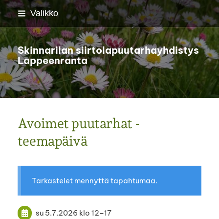
Siirry
Valikko
sivun
sisältöön
Skinnarilan siirtolapuutarhayhdistys
Lappeenranta
Avoimet puutarhat -
teemapäivä
Tarkastelet mennyttä tapahtumaa.
su 5.7.2026
klo 12
–
17